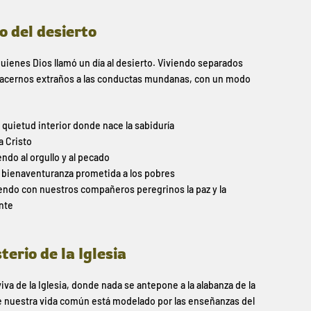
o del desierto
quienes Dios llamó un día al desierto. Viviendo separados
hacernos extraños a las conductas mundanas, con un modo
a quietud interior donde nace la sabiduría
a Cristo
endo al orgullo y al pecado
la bienaventuranza prometida a los pobres
endo con nuestros compañeros peregrinos la paz y la
nte
erio de la Iglesia
va de la Iglesia, donde nada se antepone a la alabanza de la
 de nuestra vida común está modelado por las enseñanzas del