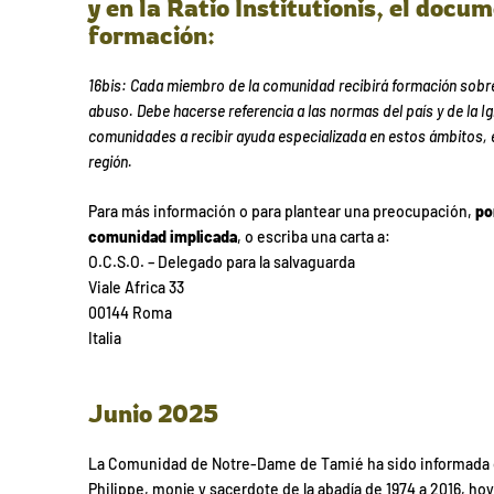
y en la Ratio Institutionis, el docu
formación:
16bis: Cada miembro de la comunidad recibirá formación sobre
abuso. Debe hacerse referencia a las normas del país y de la Igl
comunidades a recibir ayuda especializada en estos ámbitos, e
región.
Para más información o para plantear una preocupación,
po
comunidad implicada
, o escriba una carta a:
O.C.S.O. – Delegado para la salvaguarda
Viale Africa 33
00144 Roma
Italia
Junio 2025
La Comunidad de Notre-Dame de Tamié ha sido informada
Philippe, monje y sacerdote de la abadía de 1974 a 2016, ho