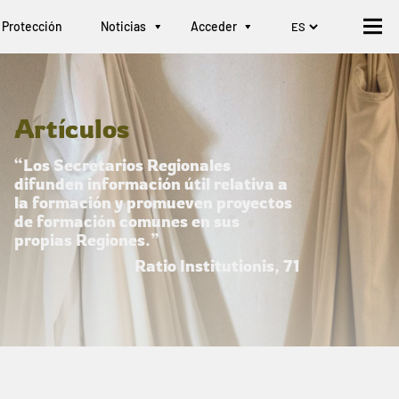
Protección
Noticias
Acceder
Artículos
“Los Secretarios Regionales
difunden información útil relativa a
la formación y promueven proyectos
de formación comunes en sus
propias Regiones.”
Ratio Institutionis, 71