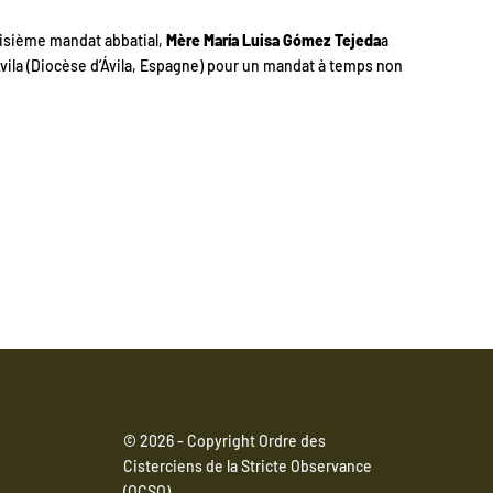
roisième mandat abbatial,
Mère
María Luisa Gómez Tejeda
a
vila (Diocèse d’Ávila, Espagne) pour un mandat à temps non
© 2026 - Copyright Ordre des
Cisterciens de la Stricte Observance
(OCSO)