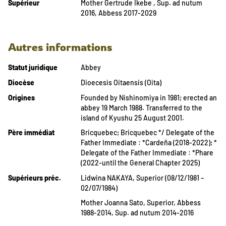
Supérieur
Mother Gertrude Ikebe , Sup. ad nutum
2016, Abbess 2017-2029
Autres informations
Statut juridique
Abbey
Diocèse
Dioecesis Oitaensis (Oita)
Origines
Founded by Nishinomiya in 1981; erected an
abbey 19 March 1988. Transferred to the
island of Kyushu 25 August 2001.
Père immédiat
Bricquebec; Bricquebec */ Delegate of the
Father Immediate : *Cardeña (2018-2022); *
Delegate of the Father Immediate : *Phare
(2022-until the General Chapter 2025)
Supérieurs préc.
Lidwina NAKAYA, Superior (08/12/1981 –
02/07/1984)
Mother Joanna Sato, Superior, Abbess
1988-2014, Sup. ad nutum 2014-2016